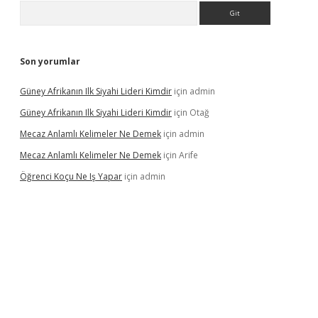
Arama
Son yorumlar
Güney Afrikanın Ilk Siyahi Lideri Kimdir
için
admin
Güney Afrikanın Ilk Siyahi Lideri Kimdir
için
Otağ
Mecaz Anlamlı Kelimeler Ne Demek
için
admin
Mecaz Anlamlı Kelimeler Ne Demek
için
Arife
Öğrenci Koçu Ne Iş Yapar
için
admin
lipbet güncel