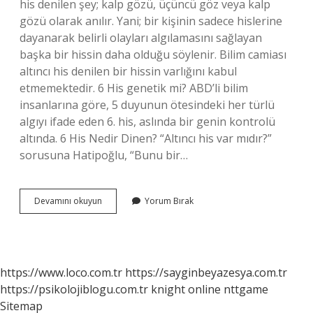
his denilen şey; kalp gözü, üçüncü göz veya kalp
gözü olarak anılır. Yani; bir kişinin sadece hislerine
dayanarak belirli olayları algılamasını sağlayan
başka bir hissin daha olduğu söylenir. Bilim camiası
altıncı his denilen bir hissin varlığını kabul
etmemektedir. 6 His genetik mi? ABD’li bilim
insanlarına göre, 5 duyunun ötesindeki her türlü
algıyı ifade eden 6. his, aslında bir genin kontrolü
altında. 6 His Nedir Dinen? “Altıncı his var mıdır?”
sorusuna Hatipoğlu, “Bunu bir…
6
Devamını okuyun
Yorum Bırak
His
Ne
Kadar
Kuvvetli
https://www.loco.com.tr
https://sayginbeyazesya.com.tr
https://psikolojiblogu.com.tr
knight online
nttgame
Sitemap