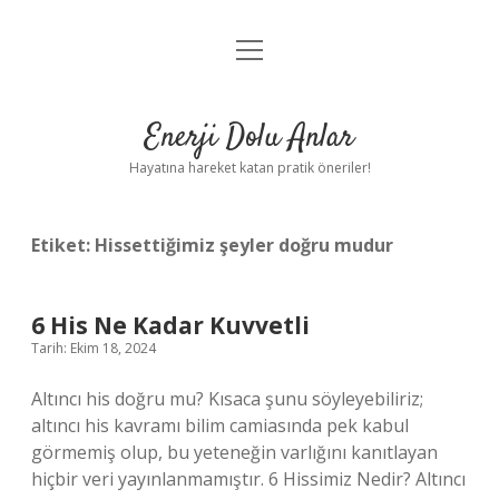
menüyü
Anasayfa
aç
Gizlilik Politikası
Enerji Dolu Anlar
Yasal Uyarı
Hayatına hareket katan pratik öneriler!
Hakkımızda
Etiket:
Hissettiğimiz şeyler doğru mudur
6 His Ne Kadar Kuvvetli
Tarih: Ekim 18, 2024
Altıncı his doğru mu? Kısaca şunu söyleyebiliriz;
altıncı his kavramı bilim camiasında pek kabul
görmemiş olup, bu yeteneğin varlığını kanıtlayan
hiçbir veri yayınlanmamıştır. 6 Hissimiz Nedir? Altıncı