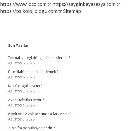
https://www.loco.com.tr
https://sayginbeyazesya.com.tr
https://psikolojiblogu.com.tr
Sitemap
Sidebar
Son Yazılar
Termal su regl döngüsünü etkiler mi ?
Ağustos 8, 2026
Bismillah’ın anlamı ne demek ?
Ağustos 6, 2026
Kok 0 doğal sayı mı ?
Ağustos 5, 2026
Avans tahsilatı nedir ?
Ağustos 4, 2026
6 volt ve 12 volt arasındaki fark nedir ?
Ağustos 3, 2026
3. sınıfta popülasyon nedir ?