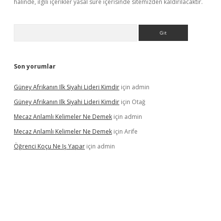
halinde, ilgili içerikler yasal süre içerisinde sitemizden kaldırılacaktır.
Arama
Son yorumlar
Güney Afrikanın Ilk Siyahi Lideri Kimdir
için
admin
Güney Afrikanın Ilk Siyahi Lideri Kimdir
için
Otağ
Mecaz Anlamlı Kelimeler Ne Demek
için
admin
Mecaz Anlamlı Kelimeler Ne Demek
için
Arife
Öğrenci Koçu Ne Iş Yapar
için
admin