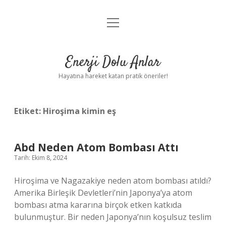
menüyü
Anasayfa
aç
Gizlilik Politikası
Enerji Dolu Anlar
Yasal Uyarı
Hayatına hareket katan pratik öneriler!
Hakkımızda
Etiket:
Hiroşima kimin eş
Abd Neden Atom Bombası Attı
Tarih: Ekim 8, 2024
Hiroşima ve Nagazakiye neden atom bombası atıldı?
Amerika Birleşik Devletleri’nin Japonya’ya atom
bombası atma kararına birçok etken katkıda
bulunmuştur. Bir neden Japonya’nın koşulsuz teslim