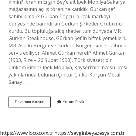
kimin? İbrahim Ergin Bey’e ait İpek Mobilya Sakarya
mağazasının açılış törenine katıldık. Gürkan şef
sahibi kimdir? Gürkan Topçu, birçok markayı
bünyesinde barındıran Gürkan Şirketler Grubu’nu
kurdu. Bu topluluğa ait şirketler tüm dünyada MR.
Gürkan Steakhouse, Gürkan Şef’in biftek yemekleri,
MR. Asado Burger ve Gürkan Burger isimleri altında
servis ediliyor. Ahmet Gürkan nereli? Ahmet Gürkan
(1903, Rize – 20 Şubat 1990), Türk siyasetçidir.
Çinkom kimin? İpek Mobilya, Kayseri’nin İncesu ilçesi
yakınlarında bulunan Çinkur Çinko-Kurşun Metal
Sanayi…
Aksu
Devamını okuyun
Yorum Bırak
Mobilya
Kimin
https://www.loco.com.tr
https://sayginbeyazesya.com.tr