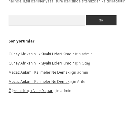
halinde, ilgili içerikler yasal süre içerisinde sitemizden kaldırılacaktır.
Arama
Son yorumlar
Güney Afrikanın Ilk Siyahi Lideri Kimdir
için
admin
Güney Afrikanın Ilk Siyahi Lideri Kimdir
için
Otağ
Mecaz Anlamlı Kelimeler Ne Demek
için
admin
Mecaz Anlamlı Kelimeler Ne Demek
için
Arife
Öğrenci Koçu Ne Iş Yapar
için
admin