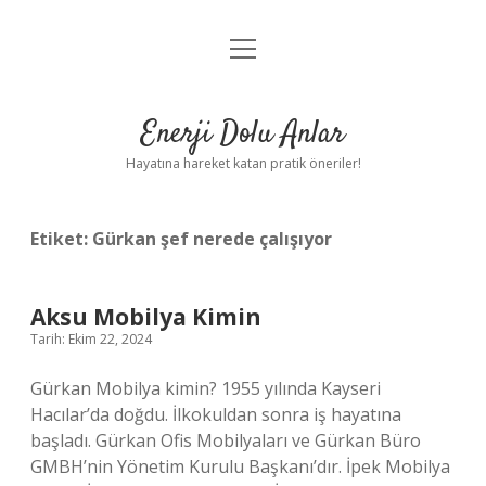
menüyü
Anasayfa
aç
Gizlilik Politikası
Enerji Dolu Anlar
Yasal Uyarı
Hayatına hareket katan pratik öneriler!
Hakkımızda
Etiket:
Gürkan şef nerede çalışıyor
Aksu Mobilya Kimin
Tarih: Ekim 22, 2024
Gürkan Mobilya kimin? 1955 yılında Kayseri
Hacılar’da doğdu. İlkokuldan sonra iş hayatına
başladı. Gürkan Ofis Mobilyaları ve Gürkan Büro
GMBH’nin Yönetim Kurulu Başkanı’dır. İpek Mobilya