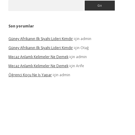
Arama
Son yorumlar
Güney Afrikanın Ilk Siyahi Lideri Kimdir
için
admin
Güney Afrikanın Ilk Siyahi Lideri Kimdir
için
Otağ
Mecaz Anlamlı Kelimeler Ne Demek
için
admin
Mecaz Anlamlı Kelimeler Ne Demek
için
Arife
Öğrenci Koçu Ne Iş Yapar
için
admin
lipbet güncel