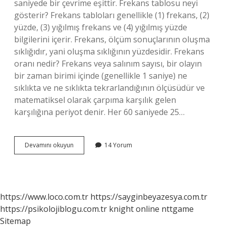
saniyede bir çevrime eşittir. Frekans tablosu neyi
gösterir? Frekans tabloları genellikle (1) frekans, (2)
yüzde, (3) yığılmış frekans ve (4) yığılmış yüzde
bilgilerini içerir. Frekans, ölçüm sonuçlarının oluşma
sıklığıdır, yani oluşma sıklığının yüzdesidir. Frekans
oranı nedir? Frekans veya salınım sayısı, bir olayın
bir zaman birimi içinde (genellikle 1 saniye) ne
sıklıkta ve ne sıklıkta tekrarlandığının ölçüsüdür ve
matematiksel olarak çarpıma karşılık gelen
karşılığına periyot denir. Her 60 saniyede 25…
Frekans
Devamını okuyun
14 Yorum
Dağılımı
Ne
Demek
https://www.loco.com.tr
https://sayginbeyazesya.com.tr
https://psikolojiblogu.com.tr
knight online
nttgame
Sitemap