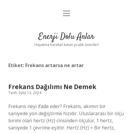
menüyü
Anasayfa
aç
Gizlilik Politikası
Enerji Dolu Anlar
Yasal Uyarı
Hayatına hareket katan pratik öneriler!
Hakkımızda
Etiket:
Frekans artarsa ne artar
Frekans Dağılımı Ne Demek
Tarih: Eylül 13, 2024
Frekans neyi ifade eder? Frekans, akımın bir
saniyede yön değiştirme hızıdır. Uluslararası bir ölçü
birimi olan hertz (Hz) cinsinden ölçülür; 1 hertz,
saniyede 1 çevrime eşittir. Hertz (Hz) = Bir hertz,