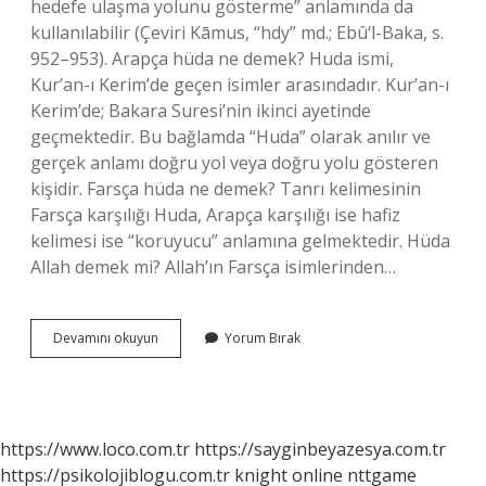
hedefe ulaşma yolunu gösterme” anlamında da
kullanılabilir (Çeviri Kāmus, “hdy” md.; Ebû‘l-Baka, s.
952–953). Arapça hüda ne demek? Huda ismi,
Kur’an-ı Kerim’de geçen isimler arasındadır. Kur’an-ı
Kerim’de; Bakara Suresi’nin ikinci ayetinde
geçmektedir. Bu bağlamda “Huda” olarak anılır ve
gerçek anlamı doğru yol veya doğru yolu gösteren
kişidir. Farsça hüda ne demek? Tanrı kelimesinin
Farsça karşılığı Huda, Arapça karşılığı ise hafiz
kelimesi ise “koruyucu” anlamına gelmektedir. Hüda
Allah demek mi? Allah’ın Farsça isimlerinden…
Hüda
Devamını okuyun
Yorum Bırak
Ne
Demek
Tasavvuf
https://www.loco.com.tr
https://sayginbeyazesya.com.tr
https://psikolojiblogu.com.tr
knight online
nttgame