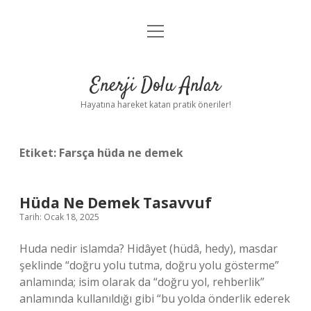
menüyü
Anasayfa
aç
Gizlilik Politikası
Enerji Dolu Anlar
Yasal Uyarı
Hayatına hareket katan pratik öneriler!
Hakkımızda
Etiket:
Farsça hüda ne demek
Hüda Ne Demek Tasavvuf
Tarih: Ocak 18, 2025
Huda nedir islamda? Hidâyet (hüdâ, hedy), masdar
şeklinde “doğru yolu tutma, doğru yolu gösterme”
anlamında; isim olarak da “doğru yol, rehberlik”
anlamında kullanıldığı gibi “bu yolda önderlik ederek