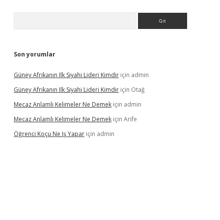
Arama
Son yorumlar
Güney Afrikanın Ilk Siyahi Lideri Kimdir
için
admin
Güney Afrikanın Ilk Siyahi Lideri Kimdir
için
Otağ
Mecaz Anlamlı Kelimeler Ne Demek
için
admin
Mecaz Anlamlı Kelimeler Ne Demek
için
Arife
Öğrenci Koçu Ne Iş Yapar
için
admin
lipbet güncel