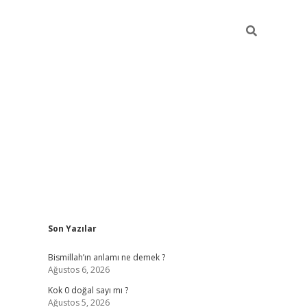
Sidebar
Son Yazılar
tulipbet gü
Bismillah’ın anlamı ne demek ?
Ağustos 6, 2026
Kok 0 doğal sayı mı ?
Ağustos 5, 2026