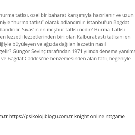
rma tatlısı, özel bir baharat karışımıyla hazırlanır ve uzun
le “hurma tatlısı” olarak adlandırılır. İstanbul’un Bağdat
andırılır. Sivas’ın en meşhur tatlısı nedir? Hurma Tatlısı
en lezzetli lezzetlerinden biri olan Kalburabastı tatlısını en
kliğiyle büyüleyen ve ağızda dağılan lezzetin nasıl
 gelir? Güngör Sevinç tarafından 1971 yılında deneme yanılm
e ve Bağdat Caddesi’ne benzemesinden alan tatlı, beğeniyle
m.tr
https://psikolojiblogu.com.tr
knight online
nttgame