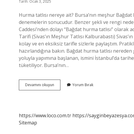
Tarih: Ocak 3, 2025
Hurma tatlısı nereye ait? Bursa’nın meşhur Bağdat hu
denemelerin sonucudur. Benzer şekli ve rengi nedeniy
Caddesi’nden dolayı “Bağdat hurma tatlısı” olarak adl
Tarifi (Sivas’ın Meşhur Tatlısı Kalburabastı) Sivas’ın 
kolay ve en eksiksiz tarifle sizlerle paylaştım. Prati
hazırlandığına bakın. Bağdat hurma tatlısı nereden
yoluyla yapımına başlanan, ismini İstanbul’da tarih
tüketiliyor. Bursa’nın…
Hurma
Devamını okuyun
Yorum Bırak
Tatlısı
Hangi
Yöreye
Ait
https://www.loco.com.tr
https://sayginbeyazesya.co
Sitemap