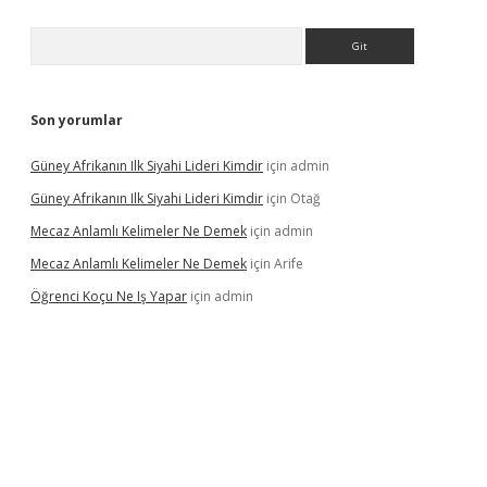
Arama
Son yorumlar
Güney Afrikanın Ilk Siyahi Lideri Kimdir
için
admin
Güney Afrikanın Ilk Siyahi Lideri Kimdir
için
Otağ
Mecaz Anlamlı Kelimeler Ne Demek
için
admin
Mecaz Anlamlı Kelimeler Ne Demek
için
Arife
Öğrenci Koçu Ne Iş Yapar
için
admin
lipbet güncel