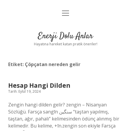
menüyü
Anasayfa
aç
Gizlilik Politikası
Enerji Dolu Anlar
Yasal Uyarı
Hayatına hareket katan pratik öneriler!
Hakkımızda
Etiket:
Çöpçatan nereden gelir
Hesap Hangi Dilden
Tarih: Eylül 19, 2024
Zengin hangi dilden gelir? zengin – Nisanyan
Sözlüğü. Farsça sangīn سنگین “taştan yapılmış,
taştan, ağır, pahalı” kelimesinden ödünç alınmış bir
kelimedir. Bu kelime, +īn.zengin son ekiyle Farsça