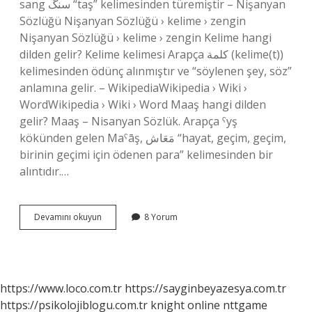
sang سنگ “taş” kelimesinden türemiştir – Nişanyan
Sözlüğü Nişanyan Sözlüğü › kelime › zengin
Nişanyan Sözlüğü › kelime › zengin Kelime hangi
dilden gelir? Kelime kelimesi Arapça كلمة (kelime(t))
kelimesinden ödünç alınmıştır ve “söylenen şey, söz”
anlamına gelir. – WikipediaWikipedia › Wiki ›
WordWikipedia › Wiki › Word Maaş hangi dilden
gelir? Maaş – Nisanyan Sözlük. Arapça ˁyş
kökünden gelen Maˁāş, مَعَاش “hayat, geçim, geçim,
birinin geçimi için ödenen para” kelimesinden bir
alıntıdır.…
Hesap
Devamını okuyun
8 Yorum
Hangi
Dilden
https://www.loco.com.tr
https://sayginbeyazesya.com.tr
https://psikolojiblogu.com.tr
knight online
nttgame