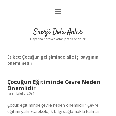
menüyü
Anasayfa
aç
Gizlilik Politikası
Enerji Dolu Anlar
Yasal Uyarı
Hayatına hareket katan pratik öneriler!
Hakkımızda
Etiket:
Çocuğun gelişiminde aile içi saygının
önemi nedir
Çocuğun Eğitiminde Çevre Neden
Önemlidir
Tarih: Eylül 8, 2024
Çocuk eğitiminde çevre neden önemlidir? Çevre
eğitimi yalnızca ekolojik bilgi sağlamakla kalmaz,