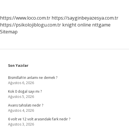
Neden
Önemlidir
https://www.loco.com.tr
https://sayginbeyazesya.com.tr
https://psikolojiblogu.com.tr
knight online
nttgame
Sitemap
Sidebar
Son Yazılar
Bismillah’ın anlamı ne demek ?
Ağustos 6, 2026
Kok 0 doğal sayı mı ?
Ağustos 5, 2026
Avans tahsilatı nedir ?
Ağustos 4, 2026
6 volt ve 12 volt arasındaki fark nedir ?
Ağustos 3, 2026