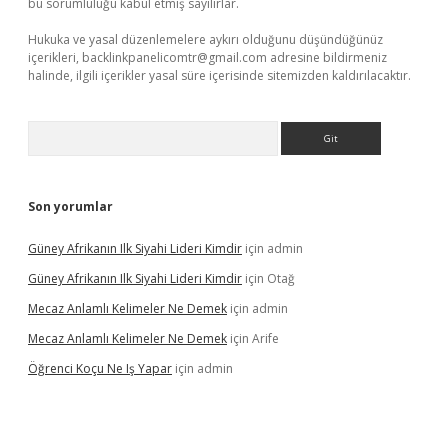
bu sorumluluğu kabul etmiş sayılırlar.
Hukuka ve yasal düzenlemelere aykırı olduğunu düşündüğünüz
içerikleri,
backlinkpanelicomtr@gmail.com
adresine bildirmeniz
halinde, ilgili içerikler yasal süre içerisinde sitemizden kaldırılacaktır.
Arama
Son yorumlar
Güney Afrikanın Ilk Siyahi Lideri Kimdir
için
admin
Güney Afrikanın Ilk Siyahi Lideri Kimdir
için
Otağ
Mecaz Anlamlı Kelimeler Ne Demek
için
admin
Mecaz Anlamlı Kelimeler Ne Demek
için
Arife
Öğrenci Koçu Ne Iş Yapar
için
admin