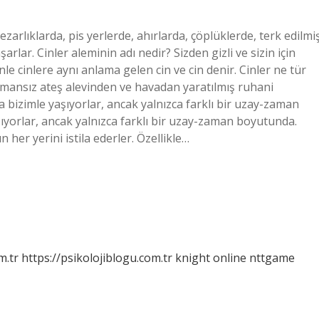
rlıklarda, pis yerlerde, ahırlarda, çöplüklerde, terk edilmi
rlar. Cinler aleminin adı nedir? Sizden gizli ve sizin için
cinlere aynı anlama gelen cin ve cin denir. Cinler ne tür
 dumansız ateş alevinden ve havadan yaratılmış ruhani
da bizimle yaşıyorlar, ancak yalnızca farklı bir uzay-zaman
yorlar, ancak yalnızca farklı bir uzay-zaman boyutunda.
her yerini istila ederler. Özellikle…
m.tr
https://psikolojiblogu.com.tr
knight online
nttgame