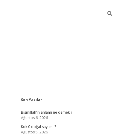
Sidebar
Son Yazılar
tulipbet 
Bismillah’ın anlamı ne demek ?
Ağustos 6, 2026
Kok 0 doğal sayı mı ?
Ağustos 5, 2026