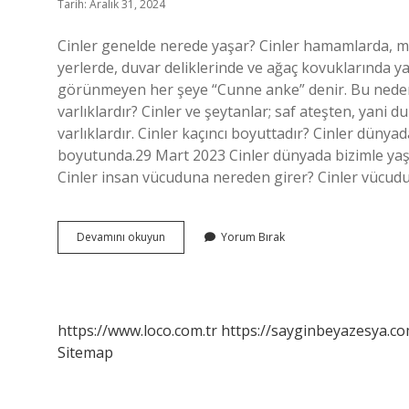
Tarih: Aralık 31, 2024
Cinler genelde nerede yaşar? Cinler hamamlarda, meza
yerlerde, duvar deliklerinde ve ağaç kovuklarında yaşa
görünmeyen her şeye “Cunne anke” denir. Bu nedenle 
varlıklardır? Cinler ve şeytanlar; saf ateşten, yani
varlıklardır. Cinler kaçıncı boyuttadır? Cinler dünya
boyutunda.29 Mart 2023 Cinler dünyada bizimle yaşı
Cinler insan vücuduna nereden girer? Cinler vücudun 
Cinler
Devamını okuyun
Yorum Bırak
Hangi
Alemde
Yaşıyor
https://www.loco.com.tr
https://sayginbeyazesya.co
Sitemap