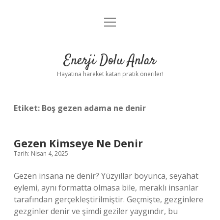
menüyü
Anasayfa
aç
Gizlilik Politikası
Enerji Dolu Anlar
Yasal Uyarı
Hayatına hareket katan pratik öneriler!
Hakkımızda
Etiket:
Boş gezen adama ne denir
Gezen Kimseye Ne Denir
Tarih: Nisan 4, 2025
Gezen insana ne denir? Yüzyıllar boyunca, seyahat
eylemi, aynı formatta olmasa bile, meraklı insanlar
tarafından gerçekleştirilmiştir. Geçmişte, gezginlere
gezginler denir ve şimdi geziler yaygındır, bu