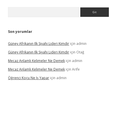
Arama
Son yorumlar
Güney Afrikanın Ilk Siyahi Lideri Kimdir
için
admin
Güney Afrikanın Ilk Siyahi Lideri Kimdir
için
Otağ
Mecaz Anlamlı Kelimeler Ne Demek
için
admin
Mecaz Anlamlı Kelimeler Ne Demek
için
Arife
Öğrenci Koçu Ne Iş Yapar
için
admin
lipbet güncel