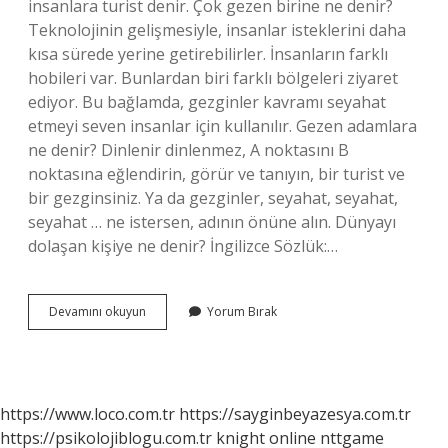
insanlara turist denir. Çok gezen birine ne denir?
Teknolojinin gelişmesiyle, insanlar isteklerini daha
kısa sürede yerine getirebilirler. İnsanların farklı
hobileri var. Bunlardan biri farklı bölgeleri ziyaret
ediyor. Bu bağlamda, gezginler kavramı seyahat
etmeyi seven insanlar için kullanılır. Gezen adamlara
ne denir? Dinlenir dinlenmez, A noktasını B
noktasına eğlendirin, görür ve tanıyın, bir turist ve
bir gezginsiniz. Ya da gezginler, seyahat, seyahat,
seyahat … ne istersen, adının önüne alın. Dünyayı
dolaşan kişiye ne denir? İngilizce Sözlük:…
Gezen
Devamını okuyun
Yorum Bırak
Kimseye
Ne
Denir
https://www.loco.com.tr
https://sayginbeyazesya.com.tr
https://psikolojiblogu.com.tr
knight online
nttgame