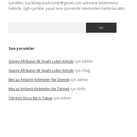
içerikleri,
backlinkpanelicomtr@gmail.com
adresine bildirmeniz
halinde, ilgili içerikler yasal süre içerisinde sitemizden kaldırılacaktır.
Arama
Son yorumlar
Güney Afrikanın Ilk Siyahi Lideri Kimdir
için
admin
Güney Afrikanın Ilk Siyahi Lideri Kimdir
için
Otağ
Mecaz Anlamlı Kelimeler Ne Demek
için
admin
Mecaz Anlamlı Kelimeler Ne Demek
için
Arife
Öğrenci Koçu Ne Iş Yapar
için
admin