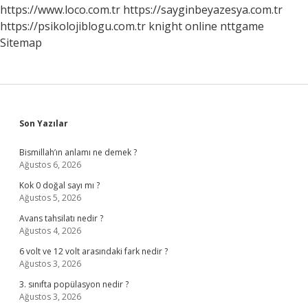
https://www.loco.com.tr
https://sayginbeyazesya.com.tr
https://psikolojiblogu.com.tr
knight online
nttgame
Sitemap
Sidebar
Son Yazılar
Bismillah’ın anlamı ne demek ?
Ağustos 6, 2026
Kok 0 doğal sayı mı ?
Ağustos 5, 2026
Avans tahsilatı nedir ?
Ağustos 4, 2026
6 volt ve 12 volt arasındaki fark nedir ?
Ağustos 3, 2026
3. sınıfta popülasyon nedir ?
Ağustos 3, 2026