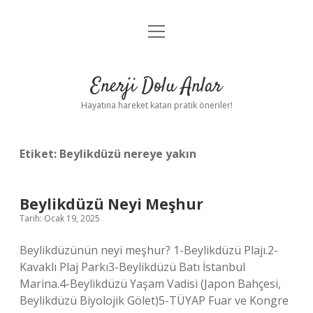
menüyü
Anasayfa
aç
Gizlilik Politikası
Enerji Dolu Anlar
Yasal Uyarı
Hayatına hareket katan pratik öneriler!
Hakkımızda
Etiket:
Beylikdüzü nereye yakın
Beylikdüzü Neyi Meşhur
Tarih: Ocak 19, 2025
Beylikdüzünün neyi meşhur? 1-Beylikdüzü Plajı.2-
Kavaklı Plaj Parkı3-Beylikdüzü Batı İstanbul
Marina.4-Beylikdüzü Yaşam Vadisi (Japon Bahçesi,
Beylikdüzü Biyolojik Gölet)5-TÜYAP Fuar ve Kongre