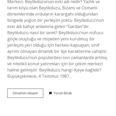
Merkezi. Beylikdüzünün eski adı nedir? Yazlık ve
tarım köyü olan Beylikdüzü, Bizans ve Osmanlı
dönemlerinde orduların karargahı olduğundan
bölgede yoğun bir yerleşim yoktu. Beylikdüzü’nün
eski adı bahçe anlamına gelen “Gardan”dır.
Beylikdüzü nasıl bir semt? Beylikdüzü’nün nüfusu
göçle oluştuğu ve nispeten yeni kurulmuş bir
yerleşim yeri olduğu için herkesi kapsayan, sınıf
ayrımı olmayan dinamik bir ilçe karakterine sahiptir.
Beylikdüzü’nün popülaritesi son zamanlarda artmış
ve nitelikli konut yatırımları için bir çekim merkezi
haline gelmiştir. Beylikdüzü hangi ilçeye bağlıdır?
Büyükçekmece, 4 Temmuz 1987…
Beylikdüzü
Devamını okuyun
Yorum Bırak
Neyi
Meşhur