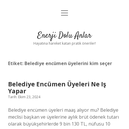
menüyü
Anasayfa
aç
Gizlilik Politikası
Enerji Dolu Anlar
Yasal Uyarı
Hayatına hareket katan pratik öneriler!
Hakkımızda
Etiket:
Belediye encümen üyelerini kim seçer
Belediye Encümen Üyeleri Ne Iş
Yapar
Tarih: Ekim 23, 2024
Belediye encümen üyeleri maaş alıyor mu? Belediye
meclisi başkan ve üyelerine aylık brüt ödenek tutarı
olarak büyükşehirlerde 9 bin 130 TL, nüfusu 10