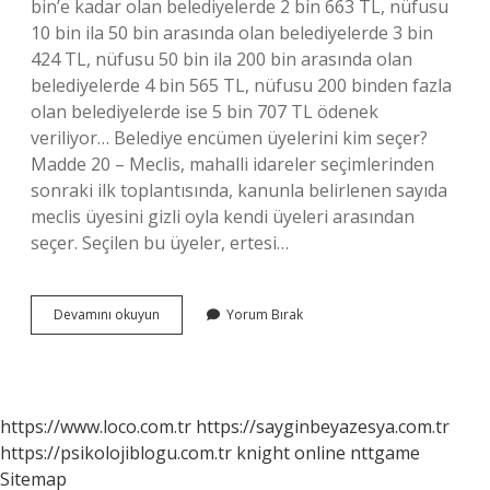
bin’e kadar olan belediyelerde 2 bin 663 TL, nüfusu
10 bin ila 50 bin arasında olan belediyelerde 3 bin
424 TL, nüfusu 50 bin ila 200 bin arasında olan
belediyelerde 4 bin 565 TL, nüfusu 200 binden fazla
olan belediyelerde ise 5 bin 707 TL ödenek
veriliyor… Belediye encümen üyelerini kim seçer?
Madde 20 – Meclis, mahalli idareler seçimlerinden
sonraki ilk toplantısında, kanunla belirlenen sayıda
meclis üyesini gizli oyla kendi üyeleri arasından
seçer. Seçilen bu üyeler, ertesi…
Belediye
Devamını okuyun
Yorum Bırak
Encümen
Üyeleri
Ne
Iş
Yapar
https://www.loco.com.tr
https://sayginbeyazesya.com.tr
https://psikolojiblogu.com.tr
knight online
nttgame
Sitemap