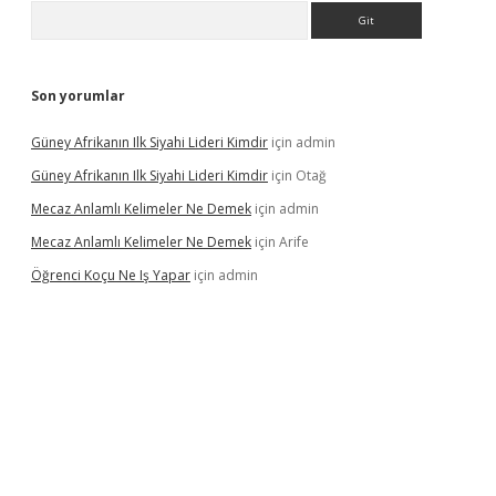
Arama
Son yorumlar
Güney Afrikanın Ilk Siyahi Lideri Kimdir
için
admin
Güney Afrikanın Ilk Siyahi Lideri Kimdir
için
Otağ
Mecaz Anlamlı Kelimeler Ne Demek
için
admin
Mecaz Anlamlı Kelimeler Ne Demek
için
Arife
Öğrenci Koçu Ne Iş Yapar
için
admin
 güncel