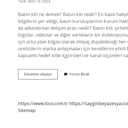
Tarih: Ekim 14, 2024
Basın kiti ne demek? Basın kiti nedir? En basit hal
bilgilerin yer aldığı, basın kuruluşlarının kurum hak
da adlandırılan iletişim aracı nedir? Basın kiti, şirketi
logolar, videolar ve diğer varlıkların bir koleksiyo
için arka plan bilgisi olarak ihtiyaç duyabileceği her
üreticilerin marka anlaşmaları için kendilerini etki
kapsamlı hedef kitle içgörüleri ve kanal ölçümleri s
Basın
Devamını okuyun
Yorum Bırak
Kiti
Nedir
https://www.loco.com.tr
https://sayginbeyazesya.co
Sitemap