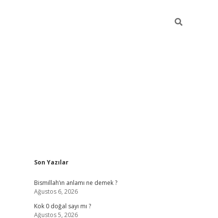
Sidebar
Son Yazılar
tulipbet güncel
Bismillah’ın anlamı ne demek ?
Ağustos 6, 2026
Kok 0 doğal sayı mı ?
Ağustos 5, 2026