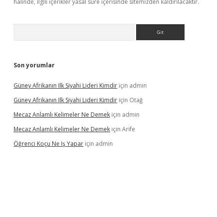
halinde, ilgili içerikler yasal süre içerisinde sitemizden kaldırılacaktır.
Arama
Son yorumlar
Güney Afrikanın Ilk Siyahi Lideri Kimdir
için
admin
Güney Afrikanın Ilk Siyahi Lideri Kimdir
için
Otağ
Mecaz Anlamlı Kelimeler Ne Demek
için
admin
Mecaz Anlamlı Kelimeler Ne Demek
için
Arife
Öğrenci Koçu Ne Iş Yapar
için
admin