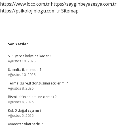
Dayanır
https://www.loco.com.tr
https://sayginbeyazesya.com.tr
https://psikolojiblogu.com.tr
Sitemap
Sidebar
Son Yazılar
5’i 1 yerde kolye ne kadar ?
Ağustos 10, 2026
8. sınıfta iklim nedir ?
Ağustos 10, 2026
Termal su regl döngüsünü etkiler mi ?
Ağustos 8, 2026
Bismillah’ın anlamı ne demek ?
Ağustos 6, 2026
Kok 0 doğal sayı mı ?
Ağustos 5, 2026
Avans tahsilatı nedir ?