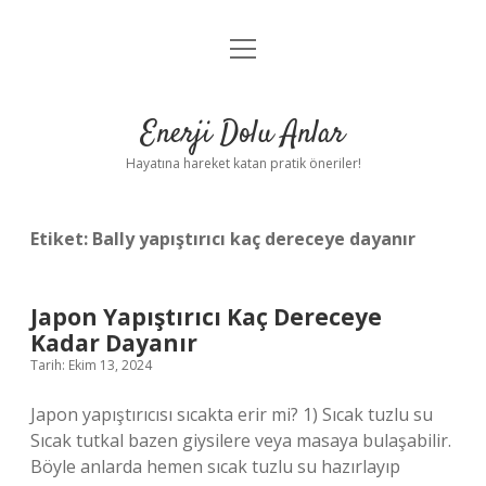
menüyü
Anasayfa
aç
Gizlilik Politikası
Enerji Dolu Anlar
Yasal Uyarı
Hayatına hareket katan pratik öneriler!
Hakkımızda
Etiket:
Bally yapıştırıcı kaç dereceye dayanır
Japon Yapıştırıcı Kaç Dereceye
Kadar Dayanır
Tarih: Ekim 13, 2024
Japon yapıştırıcısı sıcakta erir mi? 1) Sıcak tuzlu su
Sıcak tutkal bazen giysilere veya masaya bulaşabilir.
Böyle anlarda hemen sıcak tuzlu su hazırlayıp