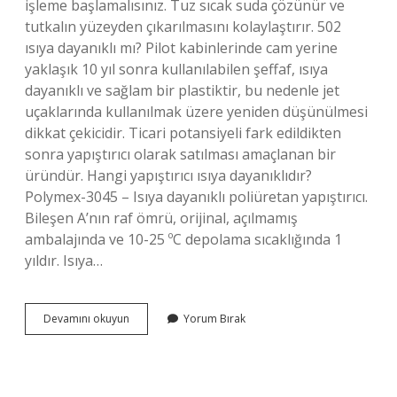
işleme başlamalısınız. Tuz sıcak suda çözünür ve
tutkalın yüzeyden çıkarılmasını kolaylaştırır. 502
ısıya dayanıklı mı? Pilot kabinlerinde cam yerine
yaklaşık 10 yıl sonra kullanılabilen şeffaf, ısıya
dayanıklı ve sağlam bir plastiktir, bu nedenle jet
uçaklarında kullanılmak üzere yeniden düşünülmesi
dikkat çekicidir. Ticari potansiyeli fark edildikten
sonra yapıştırıcı olarak satılması amaçlanan bir
üründür. Hangi yapıştırıcı ısıya dayanıklıdır?
Polymex-3045 – Isıya dayanıklı poliüretan yapıştırıcı.
Bileşen A’nın raf ömrü, orijinal, açılmamış
ambalajında ​​ve 10-25 ºC depolama sıcaklığında 1
yıldır. Isıya…
Japon
Devamını okuyun
Yorum Bırak
Yapıştırıcı
Kaç
Dereceye
Kadar