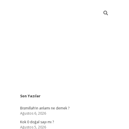
Sidebar
Son Yazılar
tulipbet gü
Bismillah’ın anlamı ne demek ?
Ağustos 6, 2026
Kok 0 doğal sayı mı ?
Ağustos 5, 2026