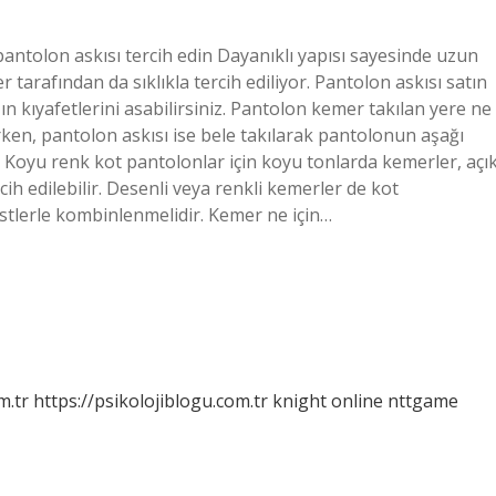
antolon askısı tercih edin Dayanıklı yapısı sayesinde uzun
 tarafından da sıklıkla tercih ediliyor. Pantolon askısı satın
ın kıyafetlerini asabilirsiniz. Pantolon kemer takılan yere ne
erken, pantolon askısı ise bele takılarak pantolonun aşağı
 Koyu renk kot pantolonlar için koyu tonlarda kemerler, açı
ih edilebilir. Desenli veya renkli kemerler de kot
üstlerle kombinlenmelidir. Kemer ne için…
m.tr
https://psikolojiblogu.com.tr
knight online
nttgame