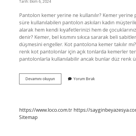
Tarih: Ekim 6, 2024
Pantolon kemer yerine ne kullanılır? Kemer yerine p
süre kullanılabilen pantolon askıları kadın müşteriler
alarak hem kendi kıyafetlerinizi hem de çocuklarınız
denir? Kemer, bel kısmını sıkıca sararak beli sabitl
düşmesini engeller. Kot pantolona kemer takılır mı?
renk kot pantolonlar için açık tonlarda kemerler terc
pantolonlarla kullanılabilir ancak bunlar düz renk 
Kemer
Devamını okuyun
Yorum Bırak
Yerine
Ne
Kullanabilirim
https://www.loco.com.tr
https://sayginbeyazesya.co
Sitemap