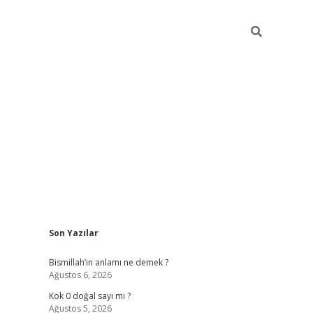
Sidebar
Son Yazılar
tulipbet gü
Bismillah’ın anlamı ne demek ?
Ağustos 6, 2026
Kok 0 doğal sayı mı ?
Ağustos 5, 2026