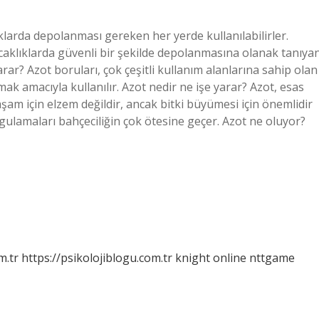
ıklarda depolanması gereken her yerde kullanılabilirler.
 sıcaklıklarda güvenli bir şekilde depolanmasına olanak tanıya
arar? Azot boruları, çok çeşitli kullanım alanlarına sahip olan
ak amacıyla kullanılır. Azot nedir ne işe yarar? Azot, esas
aşam için elzem değildir, ancak bitki büyümesi için önemlidir
gulamaları bahçeciliğin çok ötesine geçer. Azot ne oluyor?
m.tr
https://psikolojiblogu.com.tr
knight online
nttgame