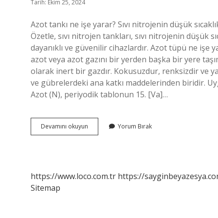
Tarih: Ekim 25, 2024
Azot tankı ne işe yarar? Sıvı nitrojenin düşük sıcakl
Özetle, sıvı nitrojen tankları, sıvı nitrojenin düşük
dayanıklı ve güvenilir cihazlardır. Azot tüpü ne işe y
azot veya azot gazını bir yerden başka bir yere taşım
olarak inert bir gazdır. Kokusuzdur, renksizdir ve y
ve gübrelerdeki ana katkı maddelerinden biridir. Uy
Azot (N), periyodik tablonun 15. [Va]…
Azot
Devamını okuyun
Yorum Bırak
Tankı
Ne
Demek
https://www.loco.com.tr
https://sayginbeyazesya.co
Sitemap