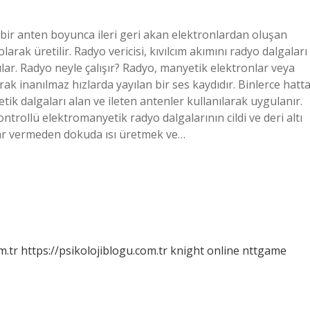
n bir anten boyunca ileri geri akan elektronlardan oluşan
arak üretilir. Radyo vericisi, kıvılcım akımını radyo dalgaları
ular. Radyo neyle çalışır? Radyo, manyetik elektronlar veya
ak inanılmaz hızlarda yayılan bir ses kaydıdır. Binlerce hatt
ik dalgaları alan ve ileten antenler kullanılarak uygulanır.
ontrollü elektromanyetik radyo dalgalarının cildi ve deri altı
rar vermeden dokuda ısı üretmek ve…
m.tr
https://psikolojiblogu.com.tr
knight online
nttgame