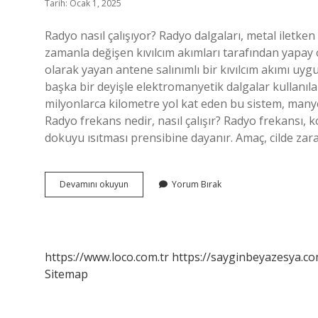
Tarih: Ocak 1, 2025
Radyo nasıl çalışıyor? Radyo dalgaları, metal iletke
zamanla değişen kıvılcım akımları tarafından yapay ol
olarak yayan antene salınımlı bir kıvılcım akımı uyg
başka bir deyişle elektromanyetik dalgalar kullanılar
milyonlarca kilometre yol kat eden bu sistem, manyet
Radyo frekans nedir, nasıl çalışır? Radyo frekansı, k
dokuyu ısıtması prensibine dayanır. Amaç, cilde za
Radyo
Devamını okuyun
Yorum Bırak
Nasıl
Çalışır
Kısaca
https://www.loco.com.tr
https://sayginbeyazesya.co
Sitemap