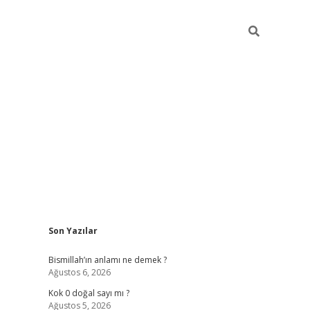
Sidebar
Son Yazılar
tulipbet günc
Bismillah’ın anlamı ne demek ?
Ağustos 6, 2026
Kok 0 doğal sayı mı ?
Ağustos 5, 2026