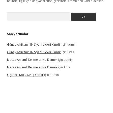
halinde, ilgili içerikler yasal süre içerisinde sitemizden kaldırılacaktır.
Arama
Son yorumlar
Güney Afrikanın Ilk Siyahi Lideri Kimdir
için
admin
Güney Afrikanın Ilk Siyahi Lideri Kimdir
için
Otağ
Mecaz Anlamlı Kelimeler Ne Demek
için
admin
Mecaz Anlamlı Kelimeler Ne Demek
için
Arife
Öğrenci Koçu Ne Iş Yapar
için
admin