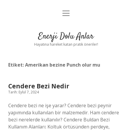
menüyü
Anasayfa
aç
Gizlilik Politikası
Enerji Dolu Anlar
Yasal Uyarı
Hayatına hareket katan pratik öneriler!
Hakkımızda
Etiket:
Amerikan bezine Punch olur mu
Cendere Bezi Nedir
Tarih: Eylül 7, 2024
Cendere bezi ne işe yarar? Cendere bezi peynir
yapımında kullanılan bir malzemedir. Ham cendere
bezi nerelerde kullanılır? Cendere Buldan Bezi
Kullanım Alanları: Koltuk örtüsünden perdeye,