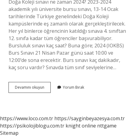
Doğa Koleji sınavı ne zaman 2024? 2023-2024
akademik yılı üniversite bursu sınavı, 13-14 Ocak
tarihlerinde Türkiye genelindeki Doğa Koleji
kampüslerinde eş zamanlı olarak gerçekleştirilecek.
Her yıl binlerce öğrencinin katıldığı sınava 4. sınıftan
12. sınıfa kadar tüm öğrenciler başvurabiliyor.
Bursluluk sınavı kaç saat? Buna göre; 2024 (IOKBS)
Burs Sınavı 21 Nisan Pazar günü saat 10:00 ve
12:00’de sona erecektir. Burs sınavı kaç dakikadır,
kaç soru vardır? Sınavda tüm sınıf seviyelerine…
Doğa
Devamını okuyun
Yorum Bırak
Koleji
Sınavı
Saat
Kaçta
https://www.loco.com.tr
https://sayginbeyazesya.com.tr
https://psikolojiblogu.com.tr
knight online
nttgame
Sitemap