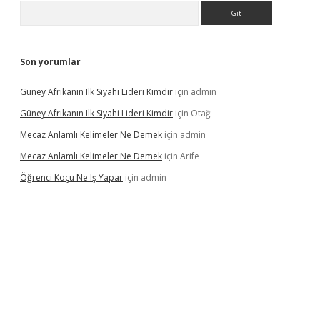
Arama
Son yorumlar
Güney Afrikanın Ilk Siyahi Lideri Kimdir
için
admin
Güney Afrikanın Ilk Siyahi Lideri Kimdir
için
Otağ
Mecaz Anlamlı Kelimeler Ne Demek
için
admin
Mecaz Anlamlı Kelimeler Ne Demek
için
Arife
Öğrenci Koçu Ne Iş Yapar
için
admin
lipbet güncel