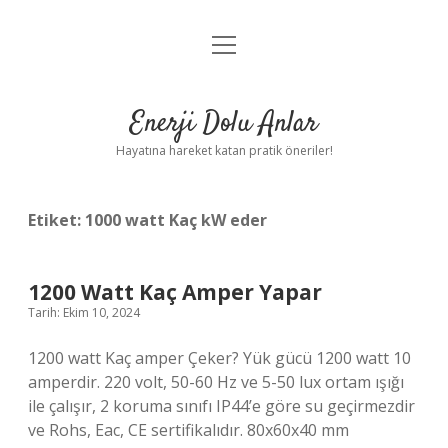
menüyü
Anasayfa
aç
Gizlilik Politikası
Enerji Dolu Anlar
Yasal Uyarı
Hayatına hareket katan pratik öneriler!
Hakkımızda
Etiket:
1000 watt Kaç kW eder
1200 Watt Kaç Amper Yapar
Tarih: Ekim 10, 2024
1200 watt Kaç amper Çeker? Yük gücü 1200 watt 10
amperdir. 220 volt, 50-60 Hz ve 5-50 lux ortam ışığı
ile çalışır, 2 koruma sınıfı IP44’e göre su geçirmezdir
ve Rohs, Eac, CE sertifikalıdır. 80x60x40 mm