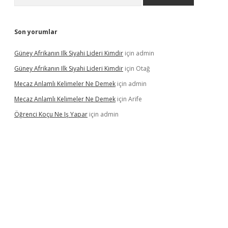
Son yorumlar
Güney Afrikanın Ilk Siyahi Lideri Kimdir
için
admin
Güney Afrikanın Ilk Siyahi Lideri Kimdir
için
Otağ
Mecaz Anlamlı Kelimeler Ne Demek
için
admin
Mecaz Anlamlı Kelimeler Ne Demek
için
Arife
Öğrenci Koçu Ne Iş Yapar
için
admin
lipbet güncel